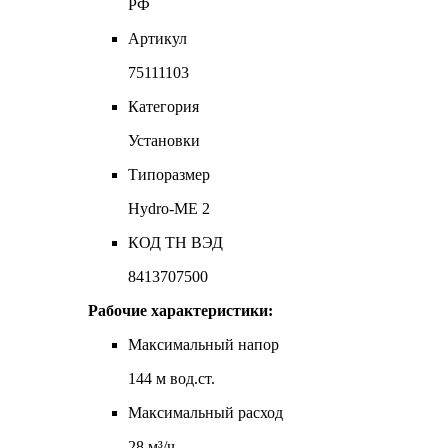
РФ
Артикул
75111103
Категория
Установки
Типоразмер
Hydro-ME 2
КОД ТН ВЭД
8413707500
Рабочие характеристики:
Максимальный напор
144 м вод.ст.
Максимальный расход
28 м³/ч