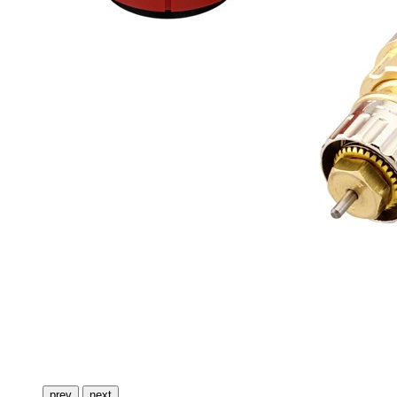
prev
next