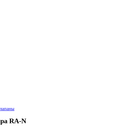
клапаны
ора RA-N