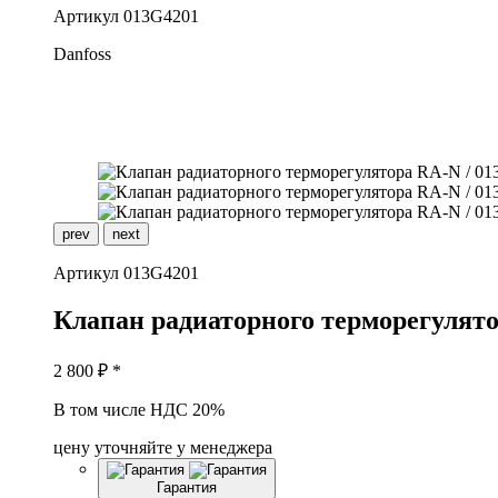
Артикул
013G4201
Danfoss
prev
next
Артикул
013G4201
К
лапан радиаторного терморегулят
2 800
₽ *
В том числе НДС 20%
цену уточняйте у менеджера
Гарантия