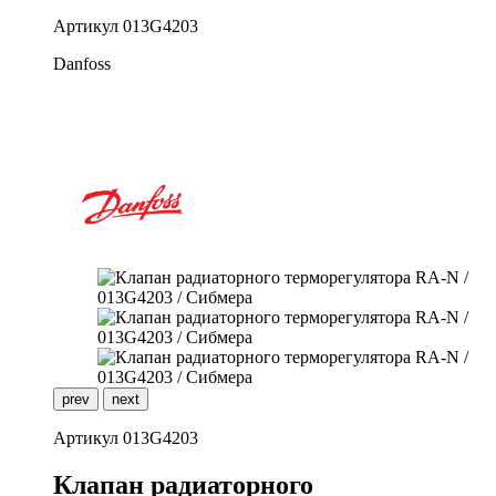
Артикул
013G4203
Danfoss
prev
next
Артикул
013G4203
К
лапан радиаторного