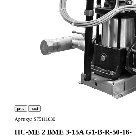
prev
next
Артикул
S75111030
H
C-ME 2 BME 3-15A G1-B-R-50-16-