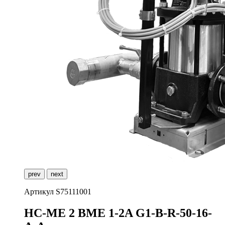
prev
next
Артикул
S75111001
H
C-ME 2 BME 1-2A G1-B-R-50-16-