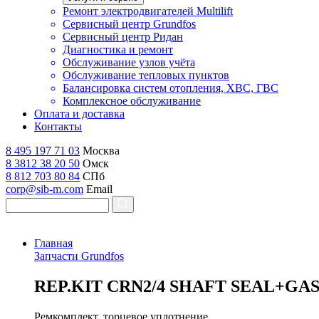
Ремонт электродвигателей Multilift
Сервисный центр Grundfos
Сервисный центр Ридан
Диагностика и ремонт
Обслуживание узлов учёта
Обслуживание тепловых пунктов
Балансировка систем отопления, ХВС, ГВС
Комплексное обслуживание
Оплата и доставка
Контакты
8 495 197 71 03
Москва
8 3812 38 20 50
Омск
8 812 703 80 84
СПб
corp@sib-m.com
Email
Главная
Запчасти Grundfos
R
EP.KIT CRN2/4 SHAFT SEAL+GA
Ремкомплект, торцевое уплотнение