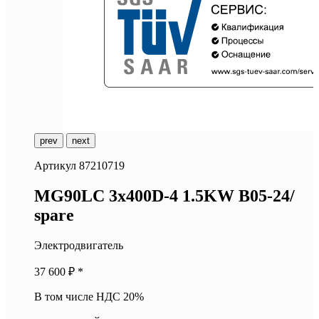
prev
next
Артикул
87210719
M
G90LC 3x400D-4 1.5KW B05-24/
spare
Электродвигатель
37 600
₽ *
В том числе НДС 20%