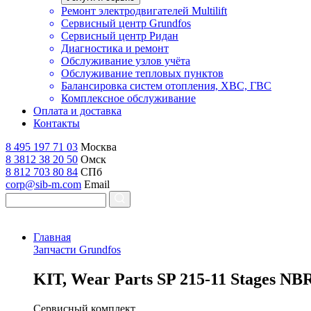
Ремонт электродвигателей Multilift
Сервисный центр Grundfos
Сервисный центр Ридан
Диагностика и ремонт
Обслуживание узлов учёта
Обслуживание тепловых пунктов
Балансировка систем отопления, ХВС, ГВС
Комплексное обслуживание
Оплата и доставка
Контакты
8 495 197 71 03
Москва
8 3812 38 20 50
Омск
8 812 703 80 84
СПб
corp@sib-m.com
Email
Главная
Запчасти Grundfos
K
IT, Wear Parts SP 215-11 Stages N
Сервисный комплект