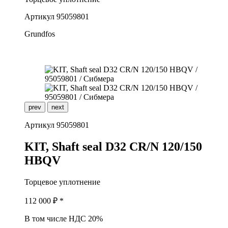
Артикул
95059801
Grundfos
prev
next
Артикул
95059801
K
IT, Shaft seal D32 CR/N 120/150
HBQV
Торцевое уплотнение
112 000
₽ *
В том числе НДС 20%