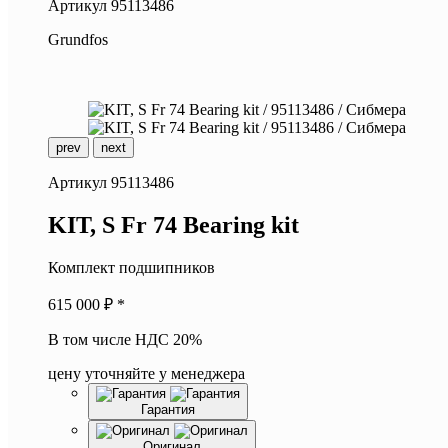
Артикул
95113486
Grundfos
prev
next
Артикул
95113486
K
IT, S Fr 74 Bearing kit
Комплект подшипников
615 000
₽ *
В том числе НДС 20%
цену уточняйте у менеджера
Гарантия
Оригинал