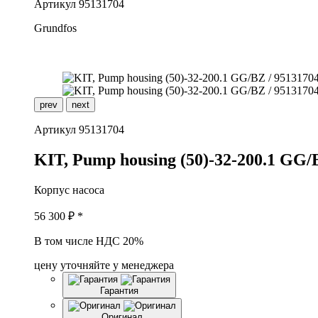
Артикул
95131704
Grundfos
prev
next
Артикул
95131704
K
IT, Pump housing (50)-32-200.1 GG
Корпус насоса
56 300
₽ *
В том числе НДС 20%
цену уточняйте у менеджера
Гарантия
Оригинал