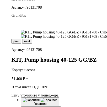
Артикул
95131708
Grundfos
prev
next
Артикул
95131708
K
IT, Pump housing 40-125 GG/BZ
Корпус насоса
51 400
₽ *
В том числе НДС 20%
цену уточняйте у менеджера
Гарантия