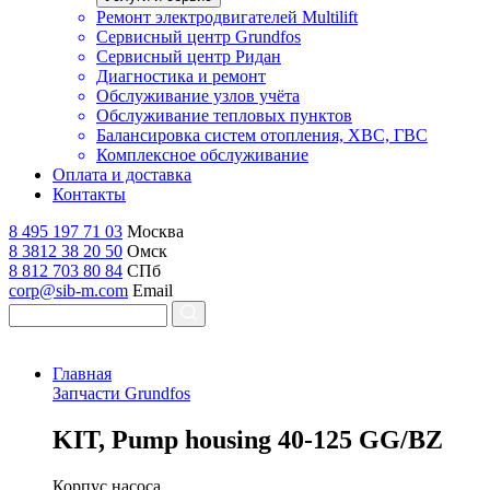
Ремонт электродвигателей Multilift
Сервисный центр Grundfos
Сервисный центр Ридан
Диагностика и ремонт
Обслуживание узлов учёта
Обслуживание тепловых пунктов
Балансировка систем отопления, ХВС, ГВС
Комплексное обслуживание
Оплата и доставка
Контакты
8 495 197 71 03
Москва
8 3812 38 20 50
Омск
8 812 703 80 84
СПб
corp@sib-m.com
Email
Главная
Запчасти Grundfos
K
IT, Pump housing 40-125 GG/BZ
Корпус насоса