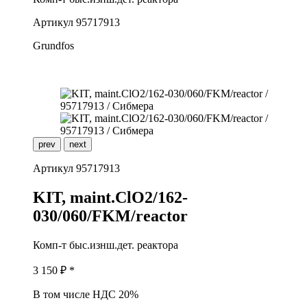
Артикул
95717913
Grundfos
prev
next
Артикул
95717913
K
IT, maint.ClO2/162-
030/060/FKM/reactor
Комп-т быс.изнш.дет. реактора
3 150
₽ *
В том числе НДС 20%