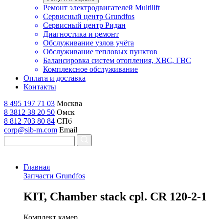
Ремонт электродвигателей Multilift
Сервисный центр Grundfos
Сервисный центр Ридан
Диагностика и ремонт
Обслуживание узлов учёта
Обслуживание тепловых пунктов
Балансировка систем отопления, ХВС, ГВС
Комплексное обслуживание
Оплата и доставка
Контакты
8 495 197 71 03
Москва
8 3812 38 20 50
Омск
8 812 703 80 84
СПб
corp@sib-m.com
Email
Главная
Запчасти Grundfos
K
IT, Chamber stack cpl. CR 120-2-1
Комплект камер