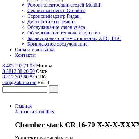
Ремонт электродвигателей Multilift
Сервисный центр Grundfos
Сервисный центр Ридан
Диагностика и ремонт
Обслуживание узлов учёта
Обслуживание тепловых пунктов
Балансировка систем отопления, ХВС, ГВС
Комплексное обслуживание
Оплата и доставка
Контакты
8 495 197 71 03
Москва
8 3812 38 20 50
Омск
8 812 703 80 84
СПб
corp@sib-m.com
Email
Главная
Запчасти Grundfos
C
hamber stack CR 16-70 X-X-X-XXX
Комплект проточной части