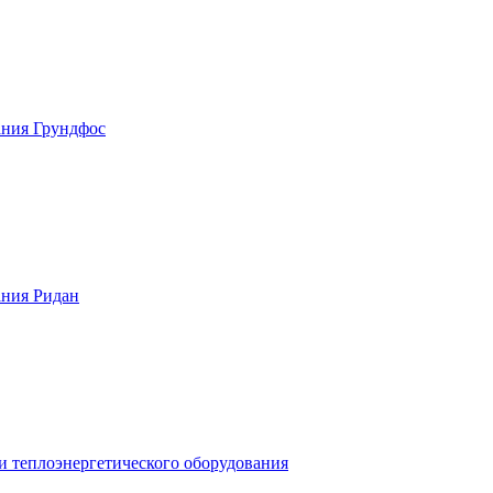
ания Грундфос
ания Ридан
и теплоэнергетического оборудования