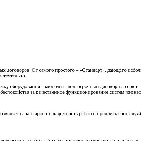
х договоров. От самого простого – «Стандарт», дающего небол
остоятельно.
ку оборудования - заключить долгосрочный договор на сервисн
 беспокойства за качественное функционирование систем жизне
озволяет гарантировать надежность работы, продлить срок слу
долгосрочных затрат. За счёт постоянного контроля и специали