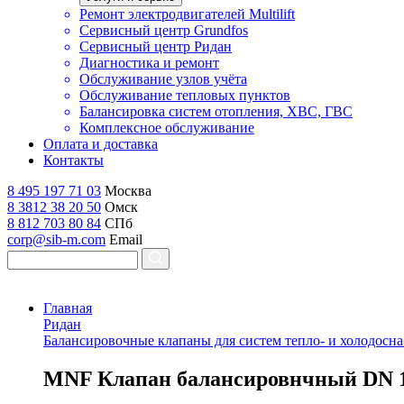
Ремонт электродвигателей Multilift
Сервисный центр Grundfos
Сервисный центр Ридан
Диагностика и ремонт
Обслуживание узлов учёта
Обслуживание тепловых пунктов
Балансировка систем отопления, ХВС, ГВС
Комплексное обслуживание
Оплата и доставка
Контакты
8 495 197 71 03
Москва
8 3812 38 20 50
Омск
8 812 703 80 84
СПб
corp@sib-m.com
Email
Главная
Ридан
Балансировочные клапаны для систем тепло- и холодосн
M
NF Клапан балансировнчный DN 1