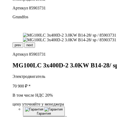
Артикул
85903731
Grundfos
prev
next
Артикул
85903731
M
G100LC 3x400D-2 3.0KW B14-28/ s
Электродвигатель
70 900
₽ *
В том числе НДС 20%
цену уточняйте у менеджера
Гарантия