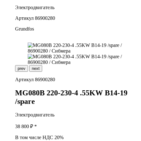
Электродвигатель
Артикул
86900280
Grundfos
prev
next
Артикул
86900280
M
G080B 220-230-4 .55KW B14-19
/spare
Электродвигатель
38 800
₽ *
В том числе НДС 20%