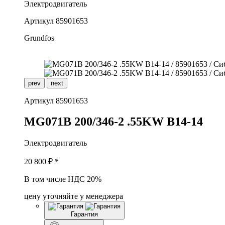
Электродвигатель
Артикул
85901653
Grundfos
prev
next
Артикул
85901653
M
G071B 200/346-2 .55KW B14-14
Электродвигатель
20 800
₽ *
В том числе НДС 20%
цену уточняйте у менеджера
Гарантия