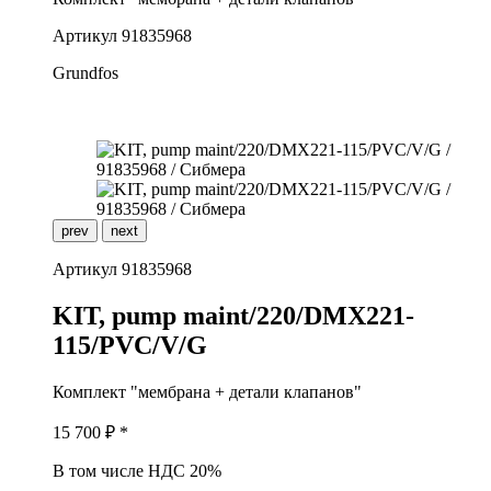
Артикул
91835968
Grundfos
prev
next
Артикул
91835968
K
IT, pump maint/220/DMX221-
115/PVC/V/G
Комплект "мембрана + детали клапанов"
15 700
₽ *
В том числе НДС 20%