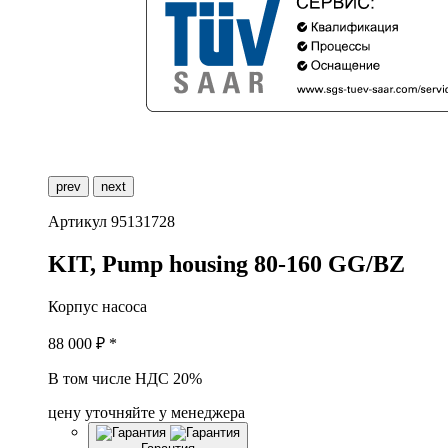
prev
next
Артикул
95131728
K
IT, Pump housing 80-160 GG/BZ
Корпус насоса
88 000
₽ *
В том числе НДС 20%
цену уточняйте у менеджера