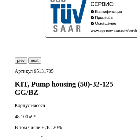
prev
next
Артикул
95131705
K
IT, Pump housing (50)-32-125
GG/BZ
Корпус насоса
48 100
₽ *
В том числе НДС 20%